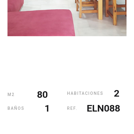
2
80
HABITACIONES
M2
1
ELN088
BAÑOS
REF.