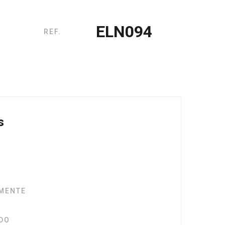
ELN094
REF.
s
MENTE
ADO