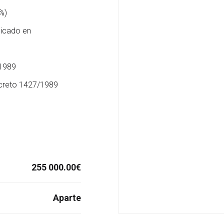
%)
dicado en
/1989
ecreto 1427/1989
255 000.00
€
Aparte