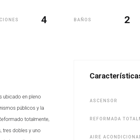
4
2
CIONES
BAÑOS
Característica
s ubicado en pleno
ASCENSOR
nismos públicos y la
 Reformado totalmente,
REFORMADA TOTAL
, tres dobles y uno
AIRE ACONDICION