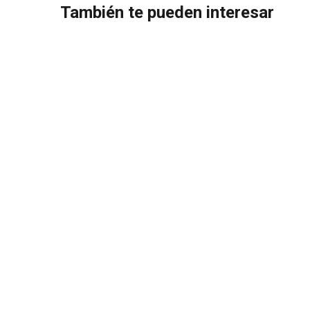
También te pueden interesar
Precio moderado y rentable
COMPRAR