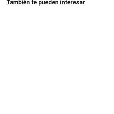
También te pueden interesar
Precio moderado y rentable
COMPRAR
Precio
149.500€